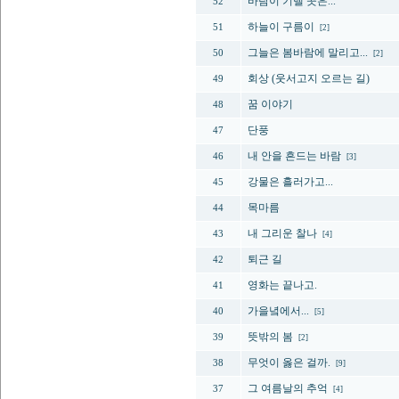
바람이 기댈 곳은...
52
하늘이 구름이
51
[2]
그늘은 봄바람에 말리고...
50
[2]
회상 (웃서고지 오르는 길)
49
꿈 이야기
48
단풍
47
내 안을 흔드는 바람
46
[3]
강물은 흘러가고...
45
목마름
44
내 그리운 찰나
43
[4]
퇴근 길
42
영화는 끝나고.
41
가을녘에서...
40
[5]
뜻밖의 봄
39
[2]
무엇이 옳은 걸까.
38
[9]
그 여름날의 추억
37
[4]