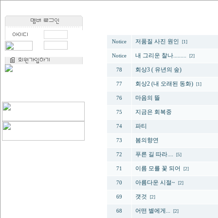
번호
저품질 사진 원인
Notice
[1]
내 그리운 찰나.........
Notice
[2]
회상3 ( 유년의 숲)
78
회상2 (내 오래된 동화)
77
[1]
마음의 뜰
76
지금은 회복중
75
파티
74
봄의향연
73
푸른 길 따라....
72
[5]
이름 모를 꽃 되어
71
[2]
아름다운 시절~
70
[2]
갯것
69
[2]
어떤 별에게...
68
[2]