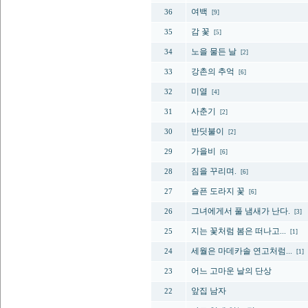
여백
36
[9]
감 꽃
35
[5]
노을 물든 날
34
[2]
강촌의 추억
33
[6]
미열
32
[4]
사춘기
31
[2]
반딧불이
30
[2]
가을비
29
[6]
짐을 꾸리며.
28
[6]
슬픈 도라지 꽃
27
[6]
그녀에게서 풀 냄새가 난다.
26
[3]
지는 꽃처럼 봄은 떠나고...
25
[1]
세월은 마데카솔 연고처럼...
24
[1]
어느 고마운 날의 단상
23
앞집 남자
22