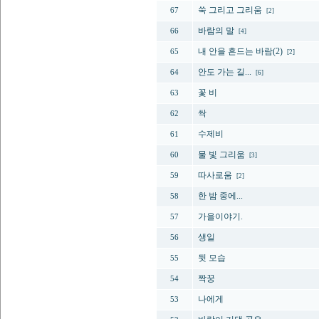
쑥 그리고 그리움
67
[2]
바람의 말
66
[4]
내 안을 흔드는 바람(2)
65
[2]
안도 가는 길...
64
[6]
꽃 비
63
싹
62
수제비
61
물 빛 그리움
60
[3]
따사로움
59
[2]
한 밤 중에...
58
가을이야기.
57
생일
56
뒷 모습
55
짝꿍
54
나에게
53