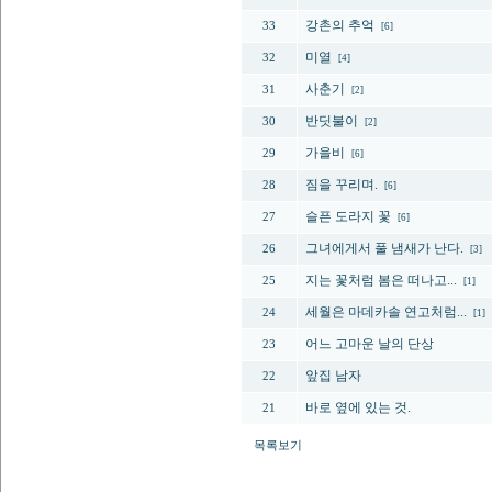
강촌의 추억
33
[6]
미열
32
[4]
사춘기
31
[2]
반딧불이
30
[2]
가을비
29
[6]
짐을 꾸리며.
28
[6]
슬픈 도라지 꽃
27
[6]
그녀에게서 풀 냄새가 난다.
26
[3]
지는 꽃처럼 봄은 떠나고...
25
[1]
세월은 마데카솔 연고처럼...
24
[1]
어느 고마운 날의 단상
23
앞집 남자
22
바로 옆에 있는 것.
21
목록보기
다음페이지