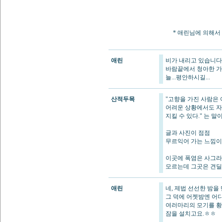
* 애린님에 의해서 게
애린
비가 내리고 있습니다
바람끝에서 청아한 가
늘...평안하시길...
산적두목
"고향을 가진 사람은
어려운 상황에서도 
지킬 수 있다." 는 말
글과 사진이 점점
무르익어 가는 느낌이
이곳에 폭염은 사그라
모르는데 그곳은 견딜
애린
네, 제법 선선한 밤을
그 덕에 어젯밤엔 어
여러마리의 모기를 
잠을 설치고요.ㅎㅎ