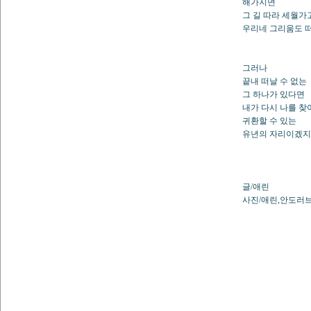
해가지면
그 길 따라 세월가
우리네 그리움도 
그러나
끝내 떠날 수 없는
그 하나가 있다면
내가 다시 나를 찾
귀환할 수 있는
유년의 자리이겠지
글/애린
사진/애린,안도러