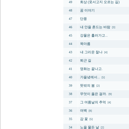
회상 (웃서고지 오르는 길)
49
꿈 이야기
48
단풍
47
내 안을 흔드는 바람
46
[3]
강물은 흘러가고...
45
목마름
44
내 그리운 찰나
43
[4]
퇴근 길
42
영화는 끝나고.
41
가을녘에서...
40
[5]
뜻밖의 봄
39
[2]
무엇이 옳은 걸까.
38
[9]
그 여름날의 추억
37
[4]
여백
36
[9]
감 꽃
35
[5]
노을 물든 날
34
[2]