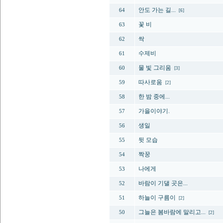
안도 가는 길...
64
[6]
꽃 비
63
싹
62
수제비
61
물 빛 그리움
60
[3]
따사로움
59
[2]
한 밤 중에...
58
가을이야기.
57
생일
56
뒷 모습
55
짝꿍
54
나에게
53
바람이 기댈 곳은...
52
하늘이 구름이
51
[2]
그늘은 봄바람에 말리고...
50
[2]