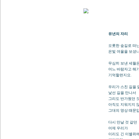
유년의 자리
오롯한 숲길로 떠난
은빛 여울을 보셨나
무심히 보낸 세월
어느 바람자고 해가
기억할련지요.
우리가 스친 길을 
낯선 길을 만나서
그리도 반가웠던 
아직도 지워지지 
그대의 영상 때문입
다시 만날 것 같던
어제 우리가
이리도 긴 이별위에