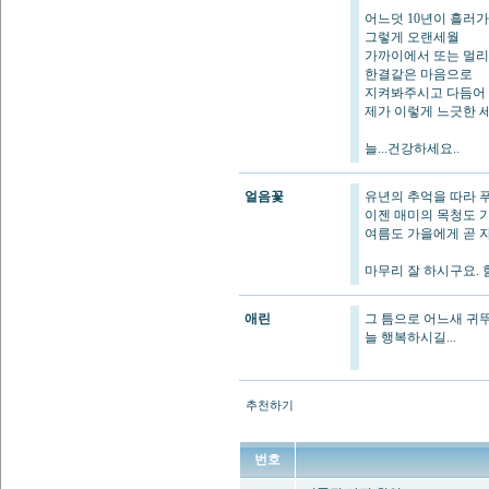
어느덧 10년이 흘러가
그렇게 오랜세월
가까이에서 또는 멀
한결같은 마음으로
지켜봐주시고 다듬어
제가 이렇게 느긋한 
늘...건강하세요..
얼음꽃
유년의 추억을 따라 
이젠 매미의 목청도 
여름도 가을에게 곧 
마무리 잘 하시구요. 힘
애린
그 틈으로 어느새 귀뚜
늘 행복하시길...
추천하기
번호