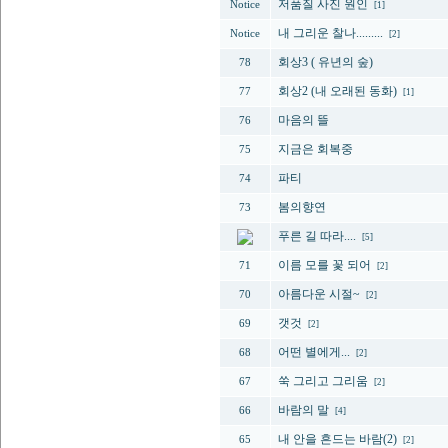
저품질 사진 원인
Notice
[1]
내 그리운 찰나.........
Notice
[2]
회상3 ( 유년의 숲)
78
회상2 (내 오래된 동화)
77
[1]
마음의 뜰
76
지금은 회복중
75
파티
74
봄의향연
73
푸른 길 따라....
[5]
이름 모를 꽃 되어
71
[2]
아름다운 시절~
70
[2]
갯것
69
[2]
어떤 별에게...
68
[2]
쑥 그리고 그리움
67
[2]
바람의 말
66
[4]
내 안을 흔드는 바람(2)
65
[2]