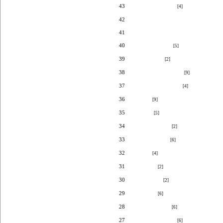
43
내 그리운 찰나
[4]
42
퇴근 길
41
영화는 끝나고.
40
가을녘에서...
[5]
39
뜻밖의 봄
[2]
38
무엇이 옳은 걸까.
[9]
37
그 여름날의 추억
[4]
36
여백
[9]
35
감 꽃
[5]
34
노을 물든 날
[2]
33
강촌의 추억
[6]
32
미열
[4]
31
사춘기
[2]
30
반딧불이
[2]
29
가을비
[6]
28
짐을 꾸리며.
[6]
27
슬픈 도라지 꽃
[6]