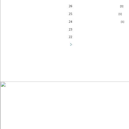
26
그녀에게서 풀 냄새가 난다.
[3]
25
지는 꽃처럼 봄은 떠나고...
[1]
24
세월은 마데카솔 연고처럼...
[1]
23
어느 고마운 날의 단상
22
앞집 남자
바로 옆에 있는 것.
목록보기
다음페이지