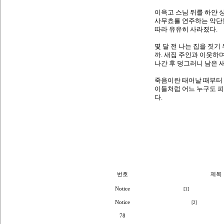
이윽고 스님 뒤를 하얀 상
사무쵸를 연주하는 악단들
따라 유유히 사라졌다.
몇 달 전 나는 집을 짓기
까. 새집 주인과 이웃하
나간 후 덩그러니 남은 
죽음이란 태어날 때부터 
이들처럼 어느 누구도 피
다.
추천하기
번호
제목
Notice
저품질 사진 원인
[1]
Notice
내 그리운 찰나.........
[2]
78
회상3 ( 유년의 숲)