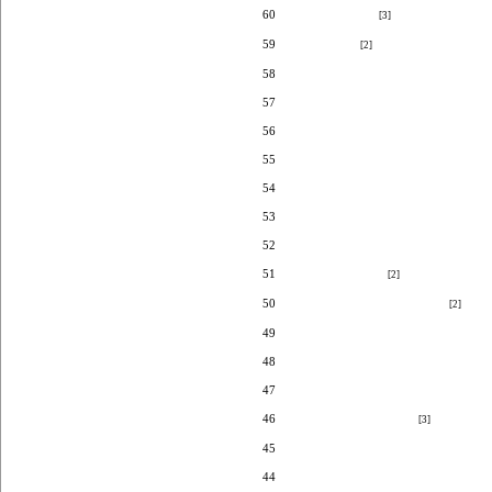
60
물 빛 그리움
[3]
59
따사로움
[2]
58
한 밤 중에...
57
가을이야기.
56
생일
55
뒷 모습
54
짝꿍
53
나에게
52
바람이 기댈 곳은...
51
하늘이 구름이
[2]
50
그늘은 봄바람에 말리고...
[2]
49
회상 (웃서고지 오르는 길)
48
꿈 이야기
47
단풍
46
내 안을 흔드는 바람
[3]
45
강물은 흘러가고...
44
목마름