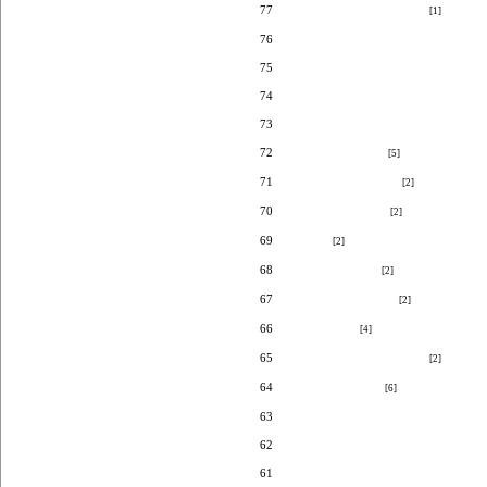
77
회상2 (내 오래된 동화)
[1]
76
마음의 뜰
75
지금은 회복중
74
파티
73
봄의향연
72
푸른 길 따라....
[5]
71
이름 모를 꽃 되어
[2]
70
아름다운 시절~
[2]
69
갯것
[2]
68
어떤 별에게...
[2]
67
쑥 그리고 그리움
[2]
66
바람의 말
[4]
65
내 안을 흔드는 바람(2)
[2]
64
안도 가는 길...
[6]
63
꽃 비
62
싹
61
수제비