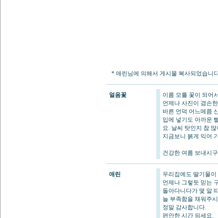
* 애린님에 의해서 게시물 복사되었습니다 (2011
얼음꽃
이름 모를 꽃이 되어서
언제나 사진이 겸손한듯
바른 언덕 어느메쯤 
입에 넣기도 아까운 
요. 날씨 탓인지 참 많
지금보니 붉게 익어 
건강한 여름 보내시구
애린
우리집에도 딸기물이 
언제나 그렇듯 믿는 
돌아다니다가 몇 알 
늘 부족함을 채워주
정말 감사합니다.
편안한 시간 되세요.