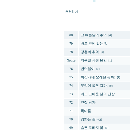
추천하기
번호
그 여름날의 추억
80
[4]
바로 옆에 있는 것.
79
강촌의 추억
78
[6]
저품질 사진 원인
Notice
[1]
반딧불이
76
[2]
회상2 (내 오래된 동화)
75
[1]
무엇이 옳은 걸까.
74
[9]
어느 고마운 날의 단상
73
앞집 남자
72
목마름
71
영화는 끝나고.
70
슬픈 도라지 꽃
69
[6]