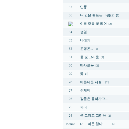
단풍
37
내 안을 흔드는 바람(2)
36
[2]
이름 모를 꽃 되어
[2]
생일
34
나에게
33
운명은...
32
[1]
물 빛 그리움
31
[3]
따사로움
30
[2]
꽃 비
29
아름다운 시절~
28
[2]
수제비
27
강물은 흘러가고...
26
파티
25
쑥 그리고 그리움
24
[2]
내 그리운 찰나.........
Notice
[2]