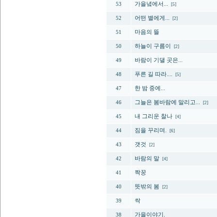
가을녘에서...
53
[5]
어떤 별에게...
52
[2]
마음의 뜰
51
하늘이 구름이
50
[2]
바람이 기댈 곳은...
49
푸른 길 따라....
48
[5]
한 밤 중에...
47
그늘은 봄바람에 말리고...
46
[2]
내 그리운 찰나
45
[4]
짐을 꾸리며.
44
[6]
갯것
43
[2]
바람의 말
42
[4]
짝꿍
41
뜻밖의 봄
40
[2]
싹
39
가을이야기.
38