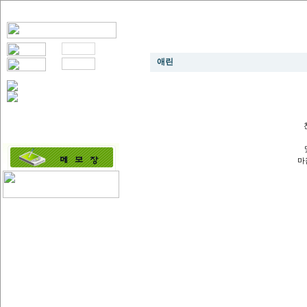
이름 모를 꽃 되어
애린
마