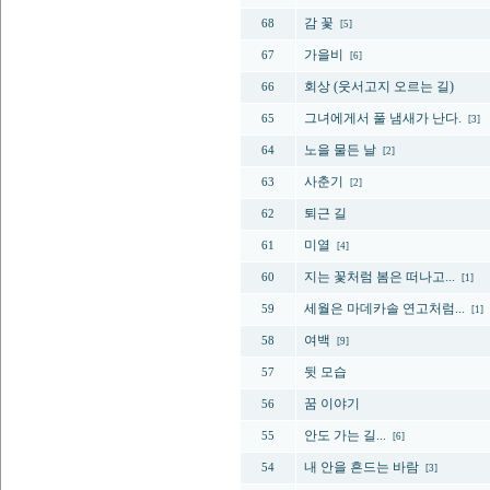
감 꽃
68
[5]
가을비
67
[6]
회상 (웃서고지 오르는 길)
66
그녀에게서 풀 냄새가 난다.
65
[3]
노을 물든 날
64
[2]
사춘기
63
[2]
퇴근 길
62
미열
61
[4]
지는 꽃처럼 봄은 떠나고...
60
[1]
세월은 마데카솔 연고처럼...
59
[1]
여백
58
[9]
뒷 모습
57
꿈 이야기
56
안도 가는 길...
55
[6]
내 안을 흔드는 바람
54
[3]