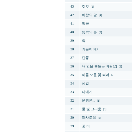
갯것
43
[2]
바람의 말
42
[4]
짝꿍
41
뜻밖의 봄
40
[2]
싹
39
가을이야기.
38
단풍
37
내 안을 흔드는 바람(2)
36
[2]
이름 모를 꽃 되어
35
[2]
생일
34
나에게
33
운명은...
32
[1]
물 빛 그리움
31
[3]
따사로움
30
[2]
꽃 비
29