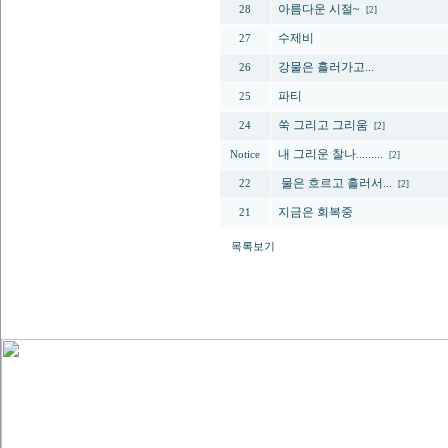
아름다운 시절~
28
[2]
수제비
27
강물은 흘러가고...
26
파티
25
쑥 그리고 그리움
24
[2]
내 그리운 찰나.........
Notice
[2]
물은 흐르고 흘러서...
22
[2]
지금은 회복중
21
목록보기
다음페이지