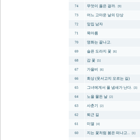
무엇이 옳은 걸까.
74
[9]
어느 고마운 날의 단상
73
앞집 남자
72
목마름
71
영화는 끝나고.
70
슬픈 도라지 꽃
69
[6]
감 꽃
68
[5]
가을비
67
[6]
회상 (웃서고지 오르는 길)
66
그녀에게서 풀 냄새가 난다.
65
[3]
노을 물든 날
64
[2]
사춘기
63
[2]
퇴근 길
62
미열
61
[4]
지는 꽃처럼 봄은 떠나고...
60
[1]