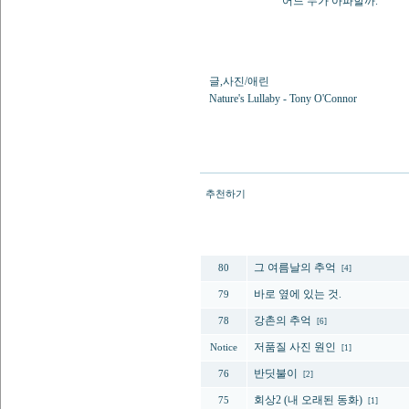
어느 누가 아파할까.
글,사진/애린
Nature's Lullaby - Tony O'Connor
추천하기
번호
그 여름날의 추억
80
[4]
바로 옆에 있는 것.
79
강촌의 추억
78
[6]
저품질 사진 원인
Notice
[1]
반딧불이
76
[2]
회상2 (내 오래된 동화)
75
[1]