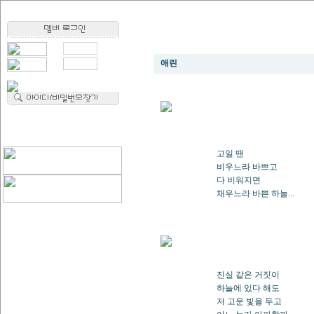
마음의 뜰
애린
고일 땐
비우느라 바쁘고
다 비워지면
채우느라 바쁜 하늘...
진실 같은 거짓이
하늘에 있다 해도
저 고운 빛을 두고