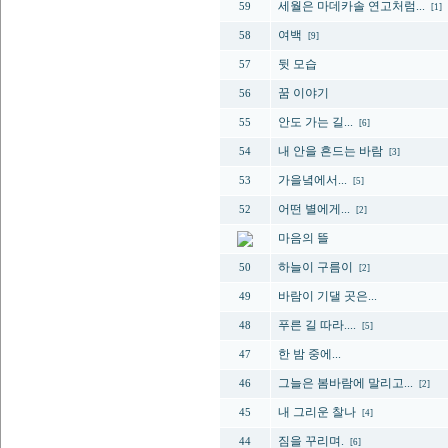
세월은 마데카솔 연고처럼...
59
[1]
여백
58
[9]
뒷 모습
57
꿈 이야기
56
안도 가는 길...
55
[6]
내 안을 흔드는 바람
54
[3]
가을녘에서...
53
[5]
어떤 별에게...
52
[2]
마음의 뜰
하늘이 구름이
50
[2]
바람이 기댈 곳은...
49
푸른 길 따라....
48
[5]
한 밤 중에...
47
그늘은 봄바람에 말리고...
46
[2]
내 그리운 찰나
45
[4]
짐을 꾸리며.
44
[6]