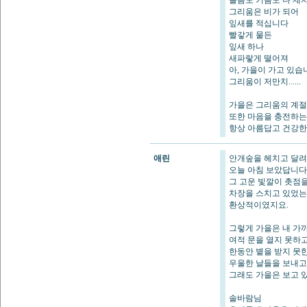
슬픔도 기쁨도 다 제
그리움은 비가 되어
잎새를 적십니다
빨갛게 물든
잎새 하나
새파랗게 떨어져
아, 가을이 가고 있습
그리움이 저만치......
가을은 그리움의 계절
또한 마음을 충전하는
항상 아름답고 건강한
애린
안개숲을 헤치고 달
오늘 아침 보았답니다
그 고운 빛깔이 촛점
차장을 스치고 있었
환상적이였지요.
그렇게 가을은 내 가
여적 문을 열지 못하
한동안 볕을 받지 못
우울한 날들을 보내고
그래도 가을은 보고 
솔바람님