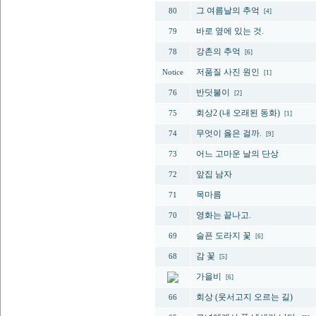
그 여름날의 추억
80
[4]
바로 옆에 있는 것.
79
강촌의 추억
78
[6]
저품질 사진 원인
Notice
[1]
반딧불이
76
[2]
회상2 (내 오래된 동화)
75
[1]
무엇이 옳은 걸까.
74
[9]
어느 고마운 날의 단상
73
앞집 남자
72
목마름
71
영화는 끝나고.
70
슬픈 도라지 꽃
69
[6]
감 꽃
68
[5]
가을비
[6]
회상 (웃서고지 오르는 길)
66