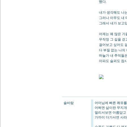
했다.
내가 생각해도 나는
그러나 아무도 내 
그래서 내가 보고있
어제는 꽤 많은 가
무작정 그 길을 걷
걸어보고 싶어도 걸
다 부질 없는 나의
하늘가 내 추억들은
아파도 슬퍼도 잠시
솔바람
어머님에 빠른 쾌유를
어쩌면 삶이란 무지개
멀리서보면 아름답고
가까이 다가서면 사라져버