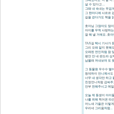
그때였나요. 저 끝 저
살 수 있다고....
그때 내 속내는 무겁
그 한마디에 사르르 걷
길을 걷다가도 책을 
호아님 그잖아도 많이
아이를 무척 사랑하는 
잘 해 낼 거에요..호
TAX길 택시 기사가 
그리 오래 알지 못해
오래된 연인처럼 참 
평안 안 내 판도라 
남몰래 꺼내보며 또 
그 동물원 우수수 떨
등데하이 언니께서도 
너무 내 생각만 하고 
친정언니처럼 감싸주고
안부 전해주시고 메일
오늘 제 동생이 아이들
나를 위해 찍어온 따
어느새 가을은 이렇게
우리네 그리움처럼...