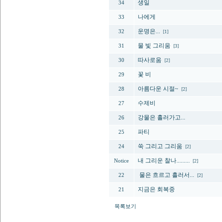
생일
34
나에게
33
운명은...
32
[1]
물 빛 그리움
31
[3]
따사로움
30
[2]
꽃 비
29
아름다운 시절~
28
[2]
수제비
27
강물은 흘러가고...
26
파티
25
쑥 그리고 그리움
24
[2]
내 그리운 찰나.........
Notice
[2]
물은 흐르고 흘러서...
22
[2]
지금은 회복중
21
목록보기
다음페이지