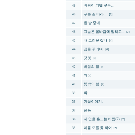
바람이 기댈 곳은...
49
푸른 길 따라....
48
[5]
한 밤 중에...
47
그늘은 봄바람에 말리고...
46
[2]
내 그리운 찰나
45
[4]
짐을 꾸리며.
44
[6]
갯것
43
[2]
바람의 말
42
[4]
짝꿍
41
뜻밖의 봄
40
[2]
싹
39
가을이야기.
38
단풍
37
내 안을 흔드는 바람(2)
36
[2]
이름 모를 꽃 되어
35
[2]