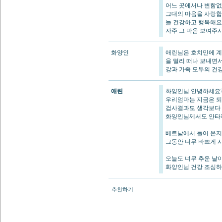
어느 곳에서나 변함없
그대의 마음을 사랑합
늘 건강하고 행복해요
자주 그 마음 보여주시고
화양인
애린님은 호치민에 계
을 멀리 떠나 보내면
강과 가족 모두의 건
애린
화양인님 안녕하세요?
우리엄마는 지금은 
검사결과도 생각보다
화양인님께서도 안타
베트남에서 들어 온지
그동안 너무 바쁘게 시
오늘도 너무 추운 날
화양인님 건강 조심하시
추천하기
번호
제목