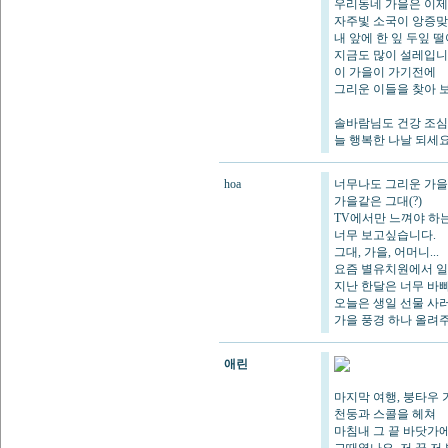
우리동네 가을은 이제
자주빛 소국이 앙증맞
내 앞에 한 잎 두잎 
지금도 많이 설레입니
이 가을이 가기전에
그리운 이들을 찾아 
솔바람님도 건강 조
늘 행복한 나날 되세요
hoa
너무나도 그리운 가을
가을같은 그대(?)
TV에서만 느껴야 하
너무 보고싶습니다.
그대, 가을, 어머니...
요즘 별유치원에서 일
지난 한달은 너무 바빠
오늘은 생일 선물 사러 
가을 풍경 하나 올려
애린
마지막 여행, 붕타우 가
천둥과 스콜을 헤쳐
마침내 그 끝 바닷가