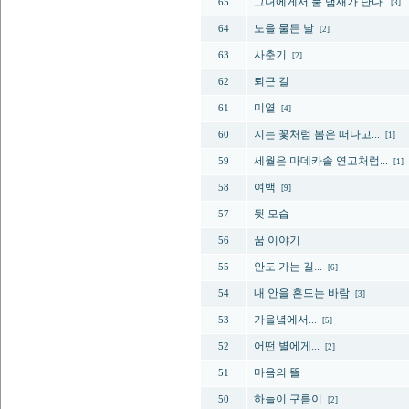
그녀에게서 풀 냄새가 난다.
65
[3]
노을 물든 날
64
[2]
사춘기
63
[2]
퇴근 길
62
미열
61
[4]
지는 꽃처럼 봄은 떠나고...
60
[1]
세월은 마데카솔 연고처럼...
59
[1]
여백
58
[9]
뒷 모습
57
꿈 이야기
56
안도 가는 길...
55
[6]
내 안을 흔드는 바람
54
[3]
가을녘에서...
53
[5]
어떤 별에게...
52
[2]
마음의 뜰
51
하늘이 구름이
50
[2]